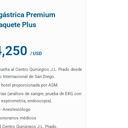
gástrica Premium
aquete Plus
4,250
/
USD
 vuelta al Centro Quirúrgico J.L. Prado desde
o Internacional de San Diego.
l hotel proporcionada por ASM.
ias (análisis de sangre, prueba de EKG con
 espirometría, endoscopia).
- Anestesiólogo
Honorarios médicos
l Centro Quirúrgico J.L. Prado.