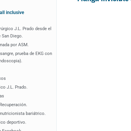
ll inclusive
irúrgico J.L. Prado desde el
e San Diego.
ionada por ASM.
e sangre, prueba de EKG con
endoscopia).
cos
ico J.L. Prado.
gas
 Recuperación.
utricionista bariátrico.
ico deportivo.
n Facebook.