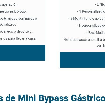
ecuperación.
- 2 Ni
uestro psicólogo.
- 1 Personalized 
 de 6 meses con nuestro
- 6 Month follow up car
rsonalizado.
- 1 personalized c
tro médico deportivo.
- Post Medi
ios para llevar a casa.
*in-house assurance, if a 
our f
s de Mini Bypass Gástri