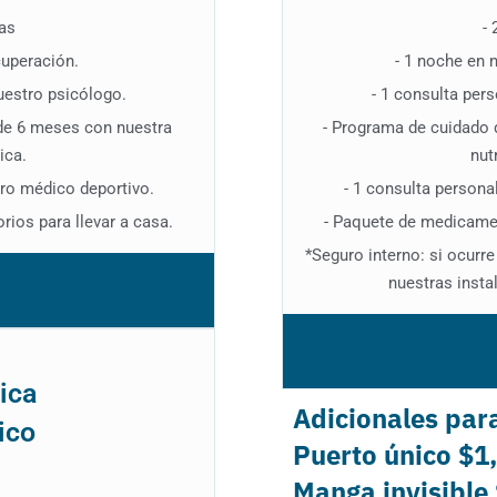
gas
- 
cuperación.
- 1 noche en 
uestro psicólogo.
- 1 consulta per
de 6 meses con nuestra
- Programa de cuidado 
ica.
nut
tro médico deportivo.
- 1 consulta persona
ios para llevar a casa.
- Paquete de medicamen
*Seguro interno: si ocurr
nuestras insta
ica
Adicionales para
ico
Puerto único $1
Manga invisible