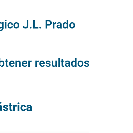
gico J.L. Prado
btener resultados
ástrica