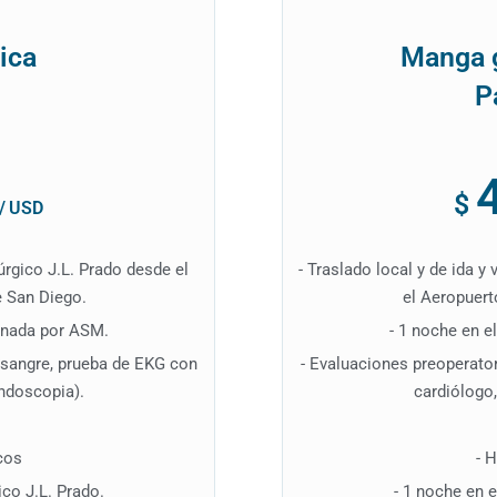
ica
Manga 
P
$
/
USD
rúrgico J.L. Prado desde el
- Traslado local y de ida y
e San Diego.
el Aeropuert
ionada por ASM.
- 1 noche en e
e sangre, prueba de EKG con
- Evaluaciones preoperator
endoscopia).
cardiólogo,
cos
- 
ico J.L. Prado.
- 1 noche en e