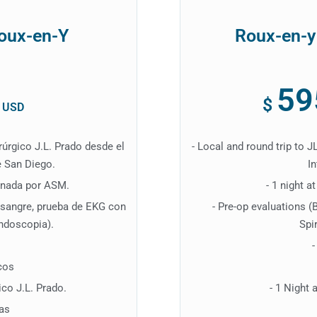
Roux-en-Y
Roux-en-y
59
$
/
USD
irúrgico J.L. Prado desde el
- Local and round trip to 
e San Diego.
In
ionada por ASM.
- 1 night 
e sangre, prueba de EKG con
- Pre-op evaluations (
endoscopia).
Spi
-
cos
ico J.L. Prado.
- 1 Night 
gas