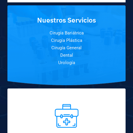
Nuestros Servicios
Cirugía Bariátrica
Cirugía Plástica
Cirugía General
Dental
Urología