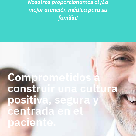
Nosotros proporcionamos el ¡La
mejor atención médica para su
familia!
Comprometidos a
construir una cultura
positiva, segura y
centrada en el
paciente.