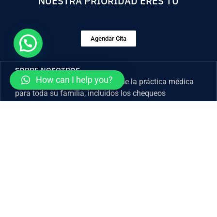
NUESTRA PRIORIDAD ERES TÚ
Agendar Cita
SOBRE NOSOTROS
How can I help you?
Brindamos todos los aspectos de la práctica médica
para toda su familia, incluidos los chequeos
generales. Trabajaremos con usted para desarrollar
planes de atención individualizados, incluidas las
enfermedades.
SERVICIOS
Cirugía Bariátrica
CONTACTO
Cirugía Plástica
1 (619) 240-8751
Cirugía General
info@jlpradosc.com
Dental
Politicas de Cancelación